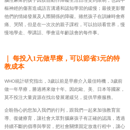
腦性麻痺的孩子因肢體動作障礙生活自理受到限制；也因中
樞神經的傷害造成語言溝通和認知學習的緩慢；最後更影響
他們的情緒發展及人際關係的障礙。雖然孩子在訓練時會疼
痛、哭鬧，但是在一次次的親子課程，可以抬頭看世界，慢
慢地學走、學講話、學會這年齡該會的每件事。
｜ 每投入1元做早療，可以節省3元的特
教成本
WHO統計研究指出，3歲以前是早療介入最佳時機，3歲前
做一年早療，勝過將來做十年。因此歐、美、日本等國家，
莫不投注大量資源在找出發展遲緩兒，提供早療服務。
企盼熱心的您加入我們的行列，跟我們一起來加強教育宣
導、復健療育，讓社會大眾對腦麻孩子有正確的認識，透過
持續不斷的倡導與學習，把社會關懷固定放進行程中，讓心