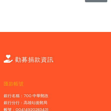
勸募捐款資訊
匯款帳號
銀行名稱：700 中華郵政
銀行分行：高雄站後郵局
帳號：00414920283431