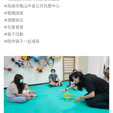
#高雄市鳳山中崙公共托嬰中心
#親職講座
#感覺統合
#兒童發展
#親子活動
#陪伴孩子一起成長